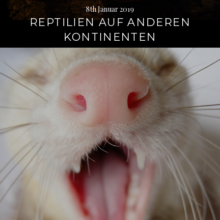
8th Januar 2019
REPTILIEN AUF ANDEREN
KONTINENTEN
Weiterlesen
→