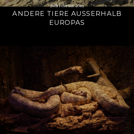
26th Februar 2019
ANDERE TIERE AUSSERHALB E
UROPAS
Weiterlesen
→